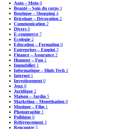
Auto – Moto
0
Beauté – Soin du corps
1
Boutique – Shopping
4
Bricolage – Décoration
2
Communication
2
Divers
0
E-commerce
7
Ecologie
2
Education – Formation
0
Entreprises – Emploi
3
Finance – Assurance
2
Humour – Fun
1
Immobilier
1
Informatique – High-Tech
2
Internet
1
Investissement
0
Jeux
0
Juridique
2
Maison – Jardin
5
Marketing – Monétisation
0
Musique – Film
1
Photographie
1
Politique
0
Référencement
3
Rencontre
5