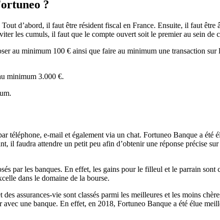
Fortuneo ?
. Tout d’abord, il faut être résident fiscal en France. Ensuite, il faut 
er les cumuls, il faut que le compte ouvert soit le premier au sein de 
oser au minimum 100 € ainsi que faire au minimum une transaction sur
r au minimum 3.000 €.
mum.
par téléphone, e-mail et également via un chat. Fortuneo Banque a été é
nt, il faudra attendre un petit peu afin d’obtenir une réponse précise su
 par les banques. En effet, les gains pour le filleul et le parrain sont 
excelle dans le domaine de la bourse.
t des assurances-vie sont classés parmi les meilleures et les moins chè
liser avec une banque. En effet, en 2018, Fortuneo Banque a été élue mei