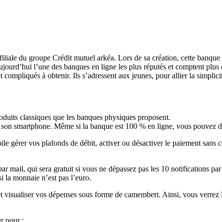
iale du groupe Crédit mutuel arkéa. Lors de sa création, cette banque se
ujourd’hui l’une des banques en ligne les plus réputés et comptent plus 
ompliqués à obtenir. Ils s’adressent aux jeunes, pour allier la simplicité
roduits classiques que les banques physiques proposent.
a son smartphone. Même si la banque est 100 % en ligne, vous pouvez d
e gérer vos plafonds de débit, activer ou désactiver le paiement sans c
r mail, qui sera gratuit si vous ne dépassez pas les 10 notifications pa
i la monnaie n’est pas l’euro.
t visualiser vos dépenses sous forme de camembert. Ainsi, vous verrez 
r pour :