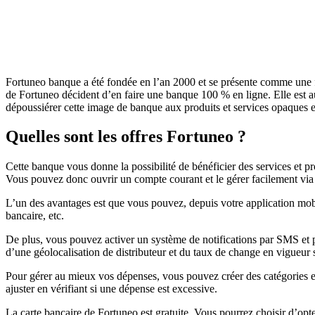
Fortuneo banque a été fondée en l’an 2000 et se présente comme une fil
de Fortuneo décident d’en faire une banque 100 % en ligne. Elle est a
dépoussiérer cette image de banque aux produits et services opaques et c
Quelles sont les offres Fortuneo ?
Cette banque vous donne la possibilité de bénéficier des services et p
Vous pouvez donc ouvrir un compte courant et le gérer facilement vi
L’un des avantages est que vous pouvez, depuis votre application mobil
bancaire, etc.
De plus, vous pouvez activer un système de notifications par SMS et pa
d’une géolocalisation de distributeur et du taux de change en vigueur s
Pour gérer au mieux vos dépenses, vous pouvez créer des catégories e
ajuster en vérifiant si une dépense est excessive.
La carte bancaire de Fortuneo est gratuite. Vous pourrez choisir d’opte