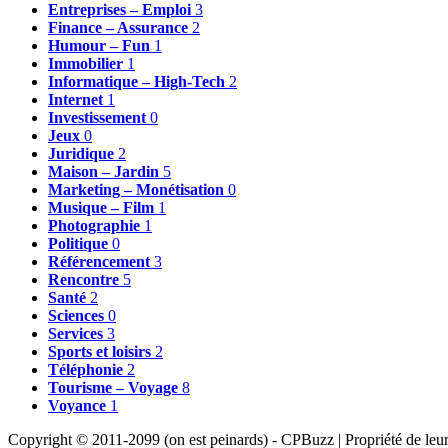
Entreprises – Emploi
3
Finance – Assurance
2
Humour – Fun
1
Immobilier
1
Informatique – High-Tech
2
Internet
1
Investissement
0
Jeux
0
Juridique
2
Maison – Jardin
5
Marketing – Monétisation
0
Musique – Film
1
Photographie
1
Politique
0
Référencement
3
Rencontre
5
Santé
2
Sciences
0
Services
3
Sports et loisirs
2
Téléphonie
2
Tourisme – Voyage
8
Voyance
1
Copyright © 2011-2099 (on est peinards) - CPBuzz | Propriété de leurs