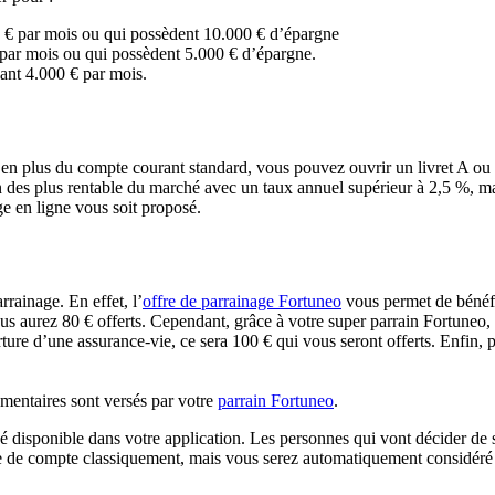
 € par mois ou qui possèdent 10.000 € d’épargne
 par mois ou qui possèdent 5.000 € d’épargne.
ant 4.000 € par mois.
 en plus du compte courant standard, vous pouvez ouvrir un livret A 
n des plus rentable du marché avec un taux annuel supérieur à 2,5 %, ma
ge en ligne vous soit proposé.
rainage. En effet, l’
offre de parrainage Fortuneo
vous permet de bénéfi
s aurez 80 € offerts. Cependant, grâce à votre super parrain Fortuneo, v
ture d’une assurance-vie, ce sera 100 € qui vous seront offerts. Enfin,
mentaires sont versés par votre
parrain Fortuneo
.
né disponible dans votre application. Les personnes qui vont décider de s
ture de compte classiquement, mais vous serez automatiquement considér