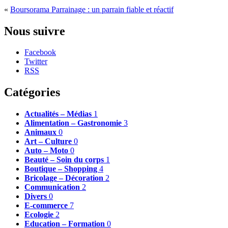
«
Boursorama Parrainage : un parrain fiable et réactif
Nous suivre
Facebook
Twitter
RSS
Catégories
Actualités – Médias
1
Alimentation – Gastronomie
3
Animaux
0
Art – Culture
0
Auto – Moto
0
Beauté – Soin du corps
1
Boutique – Shopping
4
Bricolage – Décoration
2
Communication
2
Divers
0
E-commerce
7
Ecologie
2
Education – Formation
0