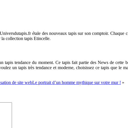
n Universdutapis.fr étale des nouveaux tapis sur son comptoir. Chaque 
a collection tapis Etincelle.
un tapis tendance du moment. Ce tapis fait partie des News de cette bo
s voulez un tapis très tendance et moderne, choisissez ce tapis que le 
sation de site web
Le portrait d’un homme mythique sur votre mur !
»