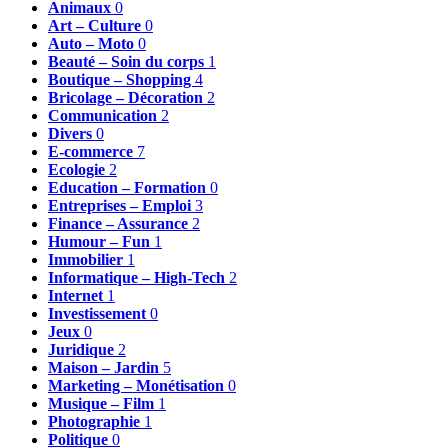
Animaux
0
Art – Culture
0
Auto – Moto
0
Beauté – Soin du corps
1
Boutique – Shopping
4
Bricolage – Décoration
2
Communication
2
Divers
0
E-commerce
7
Ecologie
2
Education – Formation
0
Entreprises – Emploi
3
Finance – Assurance
2
Humour – Fun
1
Immobilier
1
Informatique – High-Tech
2
Internet
1
Investissement
0
Jeux
0
Juridique
2
Maison – Jardin
5
Marketing – Monétisation
0
Musique – Film
1
Photographie
1
Politique
0